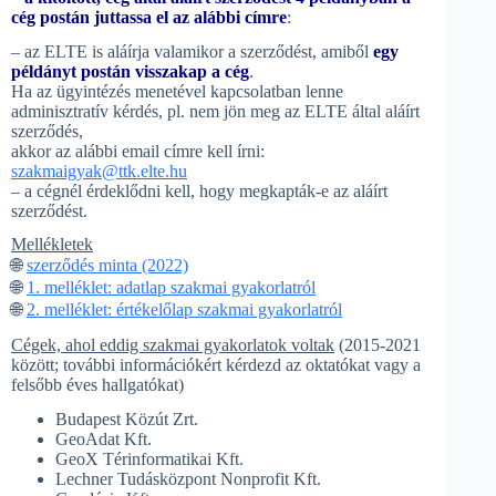
cég postán juttassa el az alábbi címre
:
– az ELTE is aláírja valamikor a szerződést, amiből
egy
példányt postán visszakap a cég
.
Ha az ügyintézés menetével kapcsolatban lenne
adminisztratív kérdés, pl. nem jön meg az ELTE által aláírt
szerződés,
akkor az alábbi email címre kell írni:
szakmaigyak@ttk.elte.hu
– a cégnél érdeklődni kell, hogy megkapták-e az aláírt
szerződést.
Mellékletek
🌐
szerződés minta (2022)
🌐
1. melléklet: adatlap szakmai gyakorlatról
🌐
2. melléklet: értékelőlap szakmai gyakorlatról
Cégek, ahol eddig szakmai gyakorlatok voltak
(2015-2021
között; további információkért kérdezd az oktatókat vagy a
felsőbb éves hallgatókat)
Budapest Közút Zrt.
GeoAdat Kft.
GeoX Térinformatikai Kft.
Lechner Tudásközpont Nonprofit Kft.