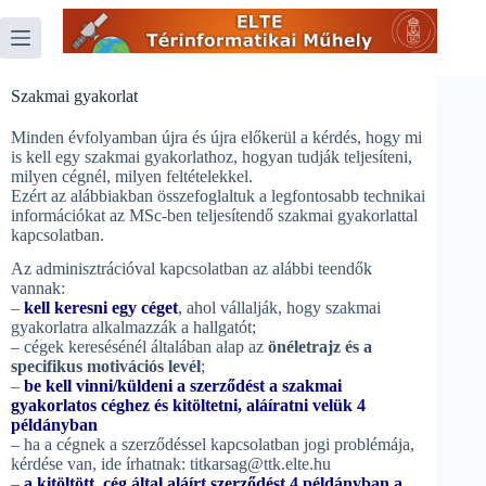
Skip
to
content
Szakmai gyakorlat
Minden évfolyamban újra és újra előkerül a kérdés, hogy mi
is kell egy szakmai gyakorlathoz, hogyan tudják teljesíteni,
milyen cégnél, milyen feltételekkel.
Ezért az alábbiakban összefoglaltuk a legfontosabb technikai
információkat az MSc-ben teljesítendő szakmai gyakorlattal
kapcsolatban.
Az adminisztrációval kapcsolatban az alábbi teendők
vannak:
–
kell keresni egy céget
, ahol vállalják, hogy szakmai
gyakorlatra alkalmazzák a hallgatót;
– cégek keresésénél általában alap az
önéletrajz és a
specifikus motivációs levél
;
–
be kell vinni/küldeni a szerződést a szakmai
gyakorlatos céghez és kitöltetni, aláíratni velük 4
példányban
– ha a cégnek a szerződéssel kapcsolatban jogi problémája,
kérdése van, ide írhatnak: titkarsag@ttk.elte.hu
–
a kitöltött, cég által aláírt szerződést 4 példányban a