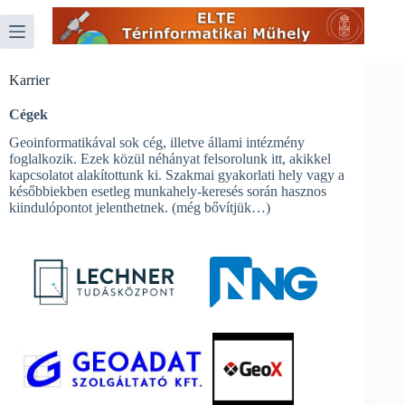
Skip
to
content
Karrier
Cégek
Geoinformatikával sok cég, illetve állami intézmény
foglalkozik. Ezek közül néhányat felsorolunk itt, akikkel
kapcsolatot alakítottunk ki. Szakmai gyakorlati hely vagy a
későbbiekben esetleg munkahely-keresés során hasznos
kiindulópontot jelenthetnek. (még bővítjük…)