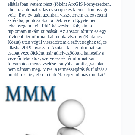
ellátásában vettem részt (főként ArcGIS környezetben,
ahol az automatizálás és scriptelés kiemelt fontosságú
volt). Egy év után azonban visszatértem az egyetemi
szférába, pontosabban a Debreceni Egyetemen
lehetőségem nyílt PhD képzésben folytatni a
diplomamunkám kutatását. Az abszolutórium és egy
rövidebb térinformatikai munkaviszony (Budapest
Közút) után végül visszatértem a szövetséghez teljes
állásba 2019 tavaszán. Azóta a kis térinformatikai
csapat vezetőjeként már áthelyeződött a hangsúly a
vezetői feladatok, szervezés és térinformatikai
folyamatok menedzselése irányába, amit egyáltalán
nem bántam meg. Mivel a természetjárás és túrázás a
hobbim is, így el sem tudnék képzelni más munkát!