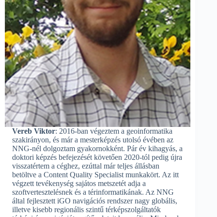
Vereb Viktor
: 2016-ban végeztem a geoinformatika
szakirányon, és már a mesterképzés utolsó évében az
NNG-nél dolgoztam gyakornokként. Pár év kihagyás, a
doktori képzés befejezését követően 2020-tól pedig újra
visszatértem a céghez, ezúttal már teljes állásban
betöltve a Content Quality Specialist munkakört. Az itt
végzett tevékenység sajátos metszetét adja a
szoftvertesztelésnek és a térinformatikának. Az NNG
által fejlesztett iGO navigációs rendszer nagy globális,
illetve kisebb regionális szintű térképszolgáltatók