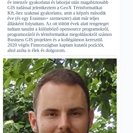
év intenzív gyakorlatai és laborjai után magabiztosabb
GIS tudással jelentkeztem a GeoX Térinformatikai
Kft.-hez szakmai gyakorlatra, amit a képzés második
éve (és egy Erasmus+ szemeszter) alatt már teljes
állásként folytattam. Az ott töltött évek alatt rengeteget
tudtam tanulni a különböző opensource programokról,
programozáról és térinformatikai megoldásokról számos
Business GIS projekten és a kollégáimon keresztül.
2020 végén Finnországban kaptam kutatói pozíciót,
ahol azóta is élek és dolgozom.