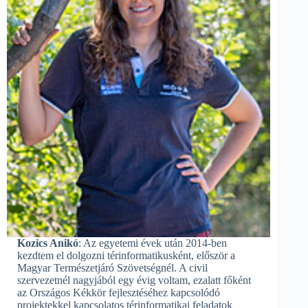
Kozics Anikó
: Az egyetemi évek után 2014-ben
kezdtem el dolgozni térinformatikusként, először a
Magyar Természetjáró Szövetségnél. A civil
szervezetnél nagyjából egy évig voltam, ezalatt főként
az Országos Kékkör fejlesztéséhez kapcsolódó
projektekkel kapcsolatos térinformatikai feladatok