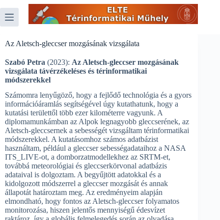
Skip
to
content
Az Aletsch-gleccser mozgásának vizsgálata
Szabó Petra
(2023):
Az Aletsch-gleccser mozgásának
vizsgálata távérzékeléses és térinformatikai
módszerekkel
Számomra lenyűgöző, hogy a fejlődő technológia és a gyors
információáramlás segítségével úgy kutathatunk, hogy a
kutatási területtől több ezer kilométerre vagyunk. A
diplomamunkámban az Alpok legnagyobb gleccserének, az
Aletsch-gleccsernek a sebességét vizsgáltam térinformatikai
módszerekkel. A kutatásomhoz számos adatbázist
használtam, például a gleccser sebességadataihoz a NASA
ITS_LIVE-ot, a domborzatmodellekhez az SRTM-et,
továbbá meteorológiai és gleccserkörvonal adatbázis
adataival is dolgoztam. A begyűjtött adatokkal és a
kidolgozott módszerrel a gleccser mozgását és annak
állapotát határoztam meg. Az eredményeim alapján
elmondható, hogy fontos az Aletsch-gleccser folyamatos
monitorozása, hiszen jelentős mennyiségű édesvízet
raktároz, így a globális felmelegedés során az olvadása