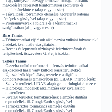
– Táj-, környezet- és/vagy természetföldrajzi feladatok
megoldására fejlesztett térinformatikai szoftverek és
modulok áttekintése (alap vagy mester)
– Tájváltozási folyamatok elemzése georeferált katonai
térképek segítségével (alap vagy mester)
– Programnyelvek a földrajz és a térinformatika
szolgálatában (alap vagy mester)
Biró Tamás
:
– Térinformatikai eljárások alkalmazása vulkáni folyamatok/
üledékek kvantitatív vizsgálatában
– Recens és lepusztult tűzhányók felszínformáinak és
felépítésének összevetése GIS eljárásokkal
Telbisz Tamás
:
– Összehasonlító morfometriai elemzés térinformatikai
eszközökkel hazai vagy külföldi karsztterületekről
– Új eszközök kipróbálása, tesztelése a digitális
domborzatelemzés témakörében (pl. LiDAR, interpolációk)
– Szlovén területek LiDAR-alapú geomorfológiai elemzése
– Hidrológiai modellek alkalmazása egy kiválasztott
mintaterületen
– Sivatagi területek formakincsének elemzése digitális
terepmodellek, ill. GoogleEarth segítségével
– Termokarsztos formakincs elemzése digitális
terepmodellek, ill. GoogleEarth segítségével