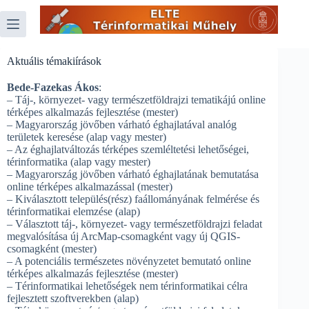
Skip
to
content
Aktuális témakiírások
Bede-Fazekas Ákos
:
– Táj-, környezet- vagy természetföldrajzi tematikájú online
térképes alkalmazás fejlesztése (mester)
– Magyarország jövőben várható éghajlatával analóg
területek keresése (alap vagy mester)
– Az éghajlatváltozás térképes szemléltetési lehetőségei,
térinformatika (alap vagy mester)
– Magyarország jövőben várható éghajlatának bemutatása
online térképes alkalmazással (mester)
– Kiválasztott település(rész) faállományának felmérése és
térinformatikai elemzése (alap)
– Választott táj-, környezet- vagy természetföldrajzi feladat
megvalósítása új ArcMap-csomagként vagy új QGIS-
csomagként (mester)
– A potenciális természetes növényzetet bemutató online
térképes alkalmazás fejlesztése (mester)
– Térinformatikai lehetőségek nem térinformatikai célra
fejlesztett szoftverekben (alap)