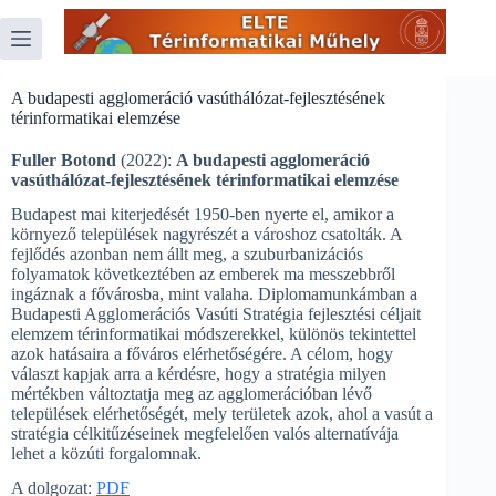
Skip
to
content
A budapesti agglomeráció vasúthálózat-fejlesztésének
térinformatikai elemzése
Fuller Botond
(2022):
A budapesti agglomeráció
vasúthálózat-fejlesztésének térinformatikai elemzése
Budapest mai kiterjedését 1950-ben nyerte el, amikor a
környező települések nagyrészét a városhoz csatolták. A
fejlődés azonban nem állt meg, a szuburbanizációs
folyamatok következtében az emberek ma messzebbről
ingáznak a fővárosba, mint valaha. Diplomamunkámban a
Budapesti Agglomerációs Vasúti Stratégia fejlesztési céljait
elemzem térinformatikai módszerekkel, különös tekintettel
azok hatásaira a főváros elérhetőségére. A célom, hogy
választ kapjak arra a kérdésre, hogy a stratégia milyen
mértékben változtatja meg az agglomerációban lévő
települések elérhetőségét, mely területek azok, ahol a vasút a
stratégia célkitűzéseinek megfelelően valós alternatívája
lehet a közúti forgalomnak.
A dolgozat:
PDF